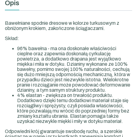
Opis
Bawełniane spodnie dresowe w kolorze turkusowym z
obniżonym krokiem, zakończone ściągaczami.
Skład:
96% bawełna - ma ona doskonałe właściwości
cieplne oraz zapewnia doskonałą cyrkulację
powietrza, a dodatkowo drapana jest wyjątkowo
miękka i miła w dotyku. Dzianiny wykonane ze 100%
bawełny, pomimo swojej 100% naturalności, cechują
się dużo mniejszą odpornością mechaniczną, która w
przypadku dzieci jest niezwykle istotna. Wielokrotne
pranie i rozciąganie może powodować deformowanie
dzianiny, a tym samym struktury produktu.
4% elastan - zwiększa on trwałość produktu.
Dodatkowo dzięki temu dodatkowi materiał staje się
rozciągliwy i sprężysty, czyli posiada właściwości,
które pozwalają mu wrócić do poprzedniej formy bez
zmiany kształtu ubrania. Elastan pomaga także
uzyskać niezwykle miękki i miły w dotyku materiał.
Odpowiedni krój gwarantuje swobodę ruchu, a szerokie
ściągacze w pasie i przy kostkach zapewniają komfort i