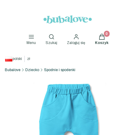
Produkty w koszyk
Otwórz wyszukiwarkę
Menu
Szukaj
Zaloguj się
Koszyk
polski
zł
Bubalove
Dziecko
Spodnie i spodenki