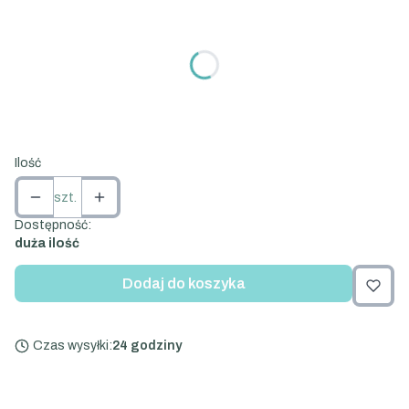
Wybierz wariant produktu:
Poszczególne warianty mogą różnić się ceną
*
Rozmiar
Wybierz
Ilość
szt.
Dostępność:
duża ilość
Dodaj do koszyka
Czas wysyłki:
24 godziny