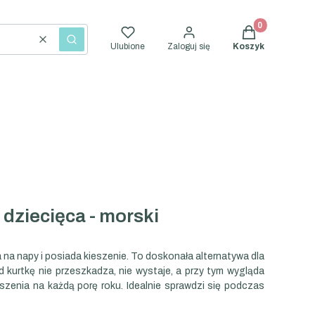
Produkty w kosz
Wyczyść
Szukaj
Ulubione
Zaloguj się
Koszyk
dziecięca - morski
 na napy i posiada kieszenie. To doskonała alternatywa dla
d kurtkę nie przeszkadza, nie wystaje, a przy tym wygląda
szenia na każdą porę roku. Idealnie sprawdzi się podczas