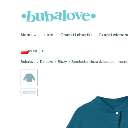
Menu
Lato
Opaski i chustki
Czapki wiosen
polski
zł
Bubalove
Dziecko
Bluzy
Bomberka, bluza dziecięca - morsk