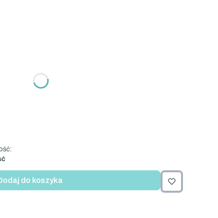
nić się ceną
ość:
ść
Dodaj do koszyka