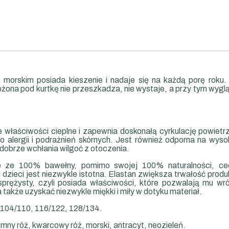
 morskim posiada kieszenie i nadaje się na każdą porę roku.
ożona pod kurtkę nie przeszkadza, nie wystaje, a przy tym wygl
łaściwości cieplne i zapewnia doskonałą cyrkulację powietrz
o alergii i podrażnień skórnych. Jest również odporna na wyso
dobrze wchłania wilgoć z otoczenia.
e ze 100% bawełny, pomimo swojej 100% naturalności, cec
dzieci jest niezwykle istotna. Elastan zwiększa trwałość prod
i sprężysty, czyli posiada właściwości, które pozwalają mu w
także uzyskać niezwykle miękki i miły w dotyku materiał.
 104/110, 116/122, 128/134.
iemny róż, kwarcowy róż, morski, antracyt, neozieleń.