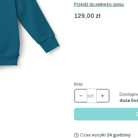
Przejdź do pełnego opisu
Cena
129,00 zł
Wybierz wariant produktu:
Poszczególne warianty mogą róż
*
Rozmiar
Wybierz
Ilość
Dostępn
szt.
duża ilo
Czas wysyłki:
24 godziny