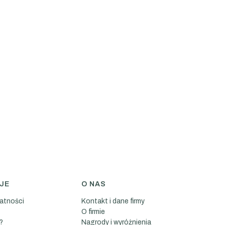
JE
O NAS
watności
Kontakt i dane firmy
O firmie
?
Nagrody i wyróżnienia