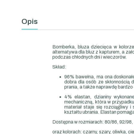
Opis
Bomberka, bluza dziecięca w kolorze
alternatywa dla bluz z kapturem, a zał
podczas chłodnych dni i wieczorów.
Skład:
96% bawełna, ma ona doskonałe w
dobra dla
osób ze skłonnością d
prania, a także naprawdę bardzo 
4% elastan, dzianiny wykonan
mechaniczną, która w przypadku 
materiał staje się rozciągliwy 
kształtu ubrania. Elastan pomaga 
Dostępna w rozmiarach: 80/86, 92/98,
oraz kolorach: czarny, szary, oliwka, c