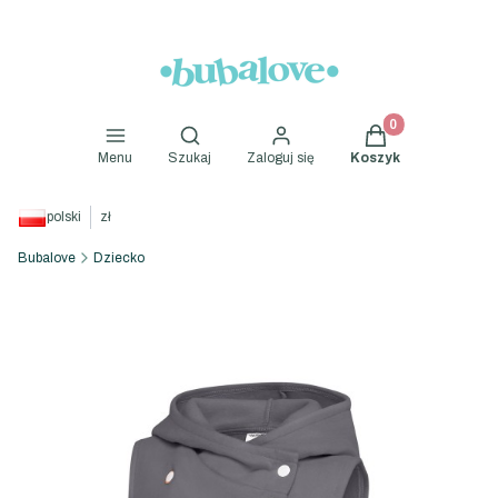
Produkty w koszyk
Otwórz wyszukiwarkę
Menu
Szukaj
Zaloguj się
Koszyk
polski
zł
Bubalove
Dziecko