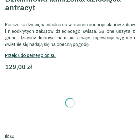
antracyt
Kamizelka dziecięca idealna na wiosenne podboje placów zabaw
i nieodkrytych zakątów dziecięcego świata. Są one uszyta z
grubej dzianiny dresowej na misiu, a więc zapewniają wygodę i
świetnie się nadają się na obecną pogodę.
Przejdź do pełnego opisu
Cena
129,00 zł
Wybierz wariant produktu:
Poszczególne warianty mogą różnić się ceną
*
Rozmiar
Wybierz
Ilość