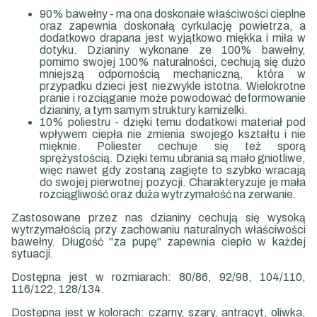
90% bawełny - ma ona doskonałe właściwości cieplne
oraz zapewnia doskonałą cyrkulację powietrza, a
dodatkowo drapana jest wyjątkowo miękka i miła w
dotyku. Dzianiny wykonane ze 100% bawełny,
pomimo swojej 100% naturalności, cechują się dużo
mniejszą odpornością mechaniczną, która w
przypadku dzieci jest niezwykle istotna. Wielokrotne
pranie i rozciąganie może powodować deformowanie
dzianiny, a tym samym struktury kamizelki.
10% poliestru - dzięki temu dodatkowi materiał pod
wpływem ciepła nie zmienia swojego kształtu i nie
mięknie. Poliester cechuje się też sporą
sprężystością. Dzięki temu ubrania są mało gniotliwe,
więc nawet gdy zostaną zagięte to szybko wracają
do swojej pierwotnej pozycji. Charakteryzuje je mała
rozciągliwość oraz duża wytrzymałość na zerwanie.
Zastosowane przez nas dzianiny cechują się wysoką
wytrzymałością przy zachowaniu naturalnych właściwości
bawełny. Długość "za pupę" zapewnia ciepło w każdej
sytuacji.
Dostępna jest w rozmiarach: 80/86, 92/98, 104/110,
116/122, 128/134.
Dostępna jest w kolorach: czarny, szary, antracyt, oliwka,