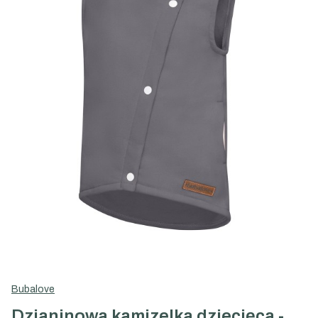
Bubalove
Dzianinowa kamizelka dziecięca -