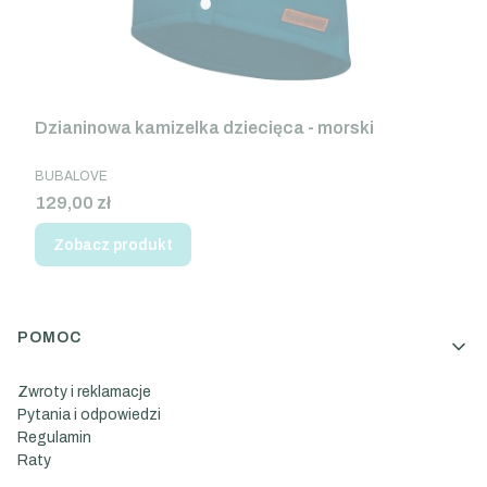
Dzianinowa kamizelka dziecięca - morski
PRODUCENT
BUBALOVE
Cena
129,00 zł
Zobacz produkt
Linki w stopce
POMOC
Zwroty i reklamacje
Pytania i odpowiedzi
Regulamin
Raty