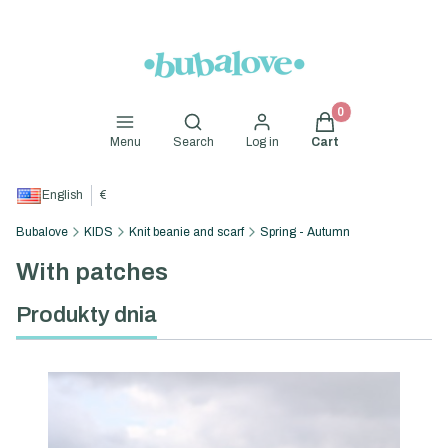
Products in the cart
Open search engine
Menu
Search
Log in
Cart
English
€
Bubalove
KIDS
Knit beanie and scarf
Spring - Autumn
With patches
Produkty dnia