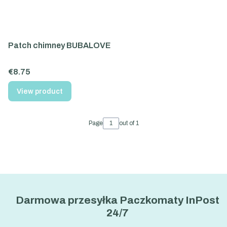
Patch chimney BUBALOVE
Price
€8.75
View product
Page
out of 1
Darmowa przesyłka Paczkomaty InPost
24/7