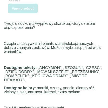
View product
Twoje dziecko ma wyjątkowy charakter, który czasem
ciężko poskromić?
Czapki z naszywkami to limitowana kolekcja naszych
dobrze znanych zestawów. Możesz wybrać spośród wielu
wariantów.
Dostępne teksty:
„ANCYMON”, „SZOGUN”, „CZEŚĆ”,
„DZIEŃ DOBRY”, „MÓW MI SZEFIE”, „PREZESUNIO”,
„BOMBELEK”, „KRÓLOWA DRAMY”, „MISTRZ
DRAMATU”.
Dostępne kolory:
morski, czarny, peonia, ciemny róż,
zielony, fiolet, antracyt, karmel, szary melanż.
To aż 81 wariantów w 5 rozmiarach!