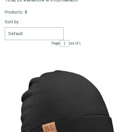
Products:
3
List of products
Sort by:
Default
Page
out of 1