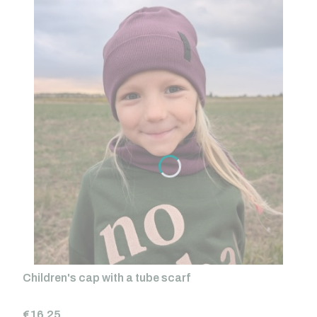
Children's cap with a tube scarf
Price
€16.25